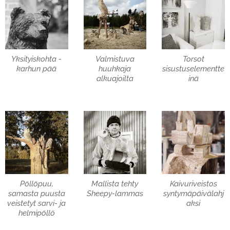
Yksityiskohta -
Valmistuva
Torsot
karhun pää
huuhkaja
sisustuselementte
alkuajoilta
inä
Pöllöpuu,
Mallista tehty
Kaivuriveistos
samasta puusta
Sheepy-lammas
syntymäpäivälahj
veistetyt sarvi- ja
aksi
helmipöllö