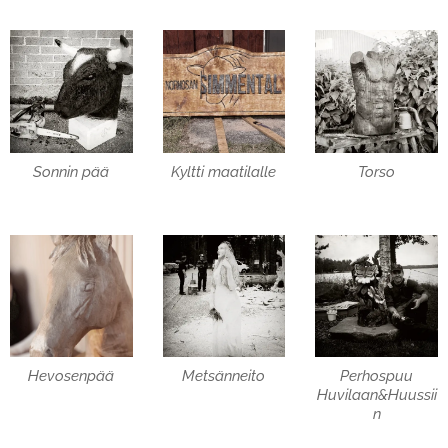
Sonnin pää
Kyltti maatilalle
Torso
Hevosenpää
Metsänneito
Perhospuu
Huvilaan&Huussii
n