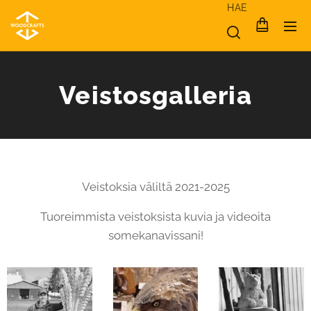
HAE
Veistosgalleria
Veistoksia väliltä 2021-2025
Tuoreimmista veistoksista kuvia ja videoita
somekanavissani!