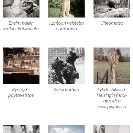
Ensimmäisiä
Kantoon veistetty
Ukkometso
kotkia, Kokkolintu
puutarhuri
Kyntäjä -
Kaksi karhua
Lyhde Viikissä,
pöytäveistos
Helsingin maa-
alueiden
keskipisteessä