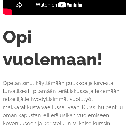
Opi
vuolemaan!
Opetan sinut käyttämään puukkoa ja kirvestä
turvallisesti, pitämään terät iskussa ja tekemään
retkeilijälle hyödyllisimmät vuolutyöt
makkaratikusta vaellussauvaan. Kurssi huipentuu
oman kapustan, eli erälusikan vuolemiseen,
koverrukseen ja koristeluun. Vilkaise kurssin