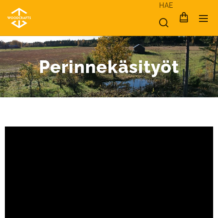
HAE
Perinnekäsityöt