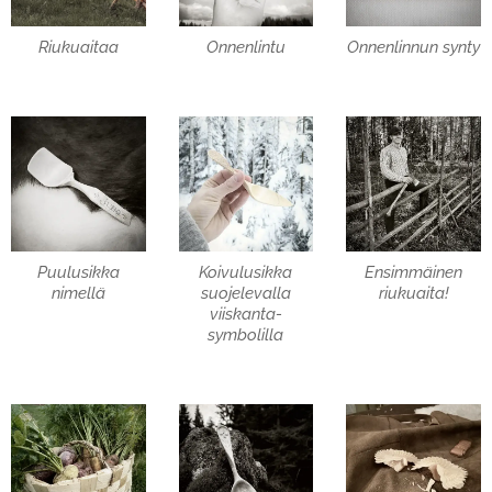
Riukuaitaa
Onnenlintu
Onnenlinnun synty
Puulusikka
Koivulusikka
Ensimmäinen
nimellä
suojelevalla
riukuaita!
viiskanta-
symbolilla