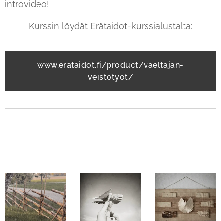
introvideo!
Kurssin löydät Erätaidot-kurssialustalta:
www.erataidot.fi/product/vaeltajan-
veistotyot/