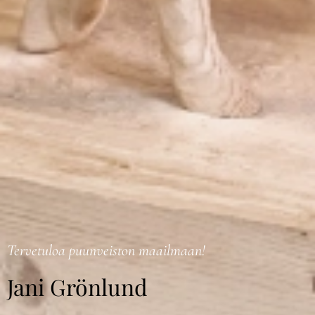
Tervetuloa puunveiston maailmaan!
Jani Grönlund