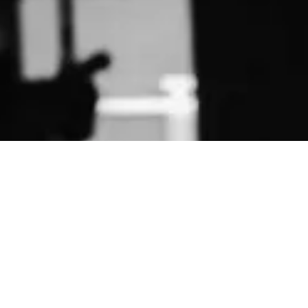
Tyytyväiset asiakkaat