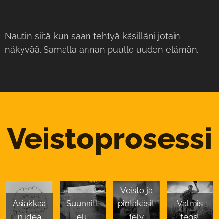
Nautin siitä kun saan tehtyä käsilläni jotain
näkyvää. Samalla annan puulle uuden elämän.
Veistoprosessi
Veisto ja
Asiakkaa
Suunnitt
pintakäsit
Valmis
n idea
elu
tely
teos!